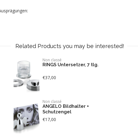
 Ausprägungen:
Related Products you may be interested!
Non classé
RINGS Untersetzer, 7 tlg.
€
37,00
Non classé
ANGELO Bildhalter +
Schutzengel
€
17,00