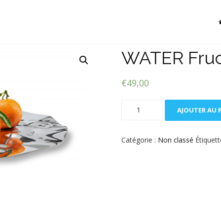
WATER Fruc
€
49,00
quantité
AJOUTER AU 
de
WATER
Fruchtschale
Catégorie :
Non classé
Étiquett